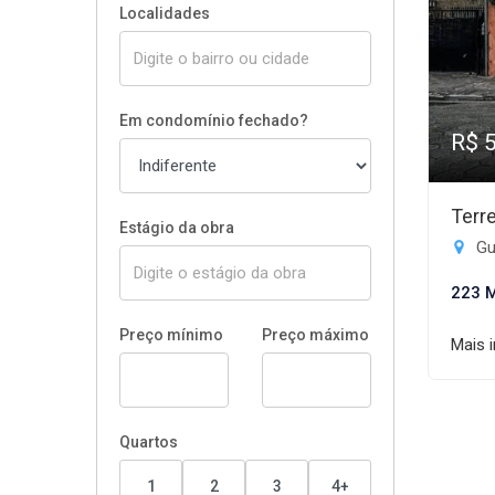
Localidades
Em condomínio fechado?
R$ 
Terr
Estágio da obra
Gui
223 
Preço mínimo
Preço máximo
Mais 
Quartos
1
2
3
4+