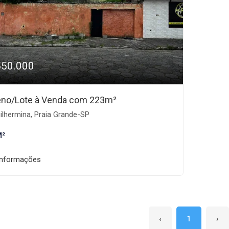
550.000
eno/Lote à Venda com 223m²
lhermina, Praia Grande-SP
M²
informações
‹
1
›