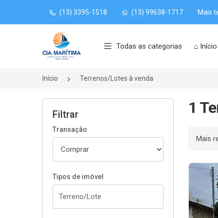
(13) 3395-1518
(13) 99638-1717
Mais t
Página inicial
Todas as categorias
⌂ Início
Início
Terrenos/Lotes à venda
1 Te
Filtrar
Transação
Ordenar
Tipos de imóvel