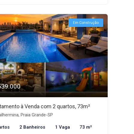
Em Construção
539.000
tamento à Venda com 2 quartos, 73m²
ilhermina, Praia Grande-SP
artos
2 Banheiros
1 Vaga
73 m²