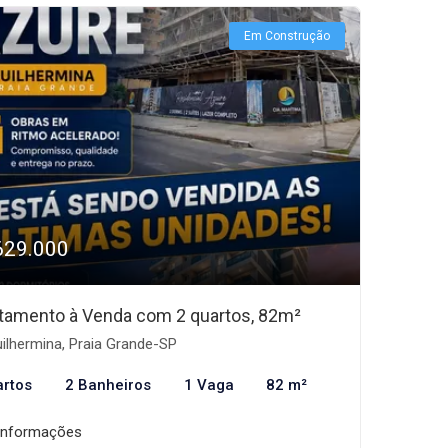
Em Construção
629.000
tamento à Venda com 2 quartos, 82m²
ilhermina, Praia Grande-SP
artos
2 Banheiros
1 Vaga
82 m²
informações