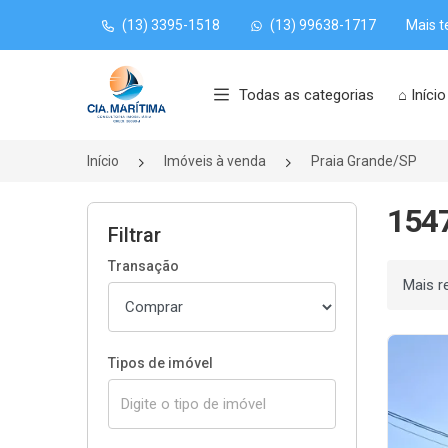
(13) 3395-1518
(13) 99638-1717
Mais t
Página inicial
Todas as categorias
⌂ Início
Início
Imóveis à venda
Praia Grande/SP
1547
Filtrar
Transação
Ordenar
Tipos de imóvel