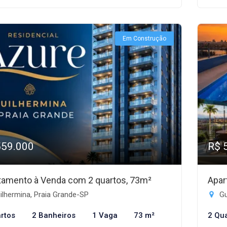
Em Construção
559.000
R$ 
tamento à Venda com 2 quartos, 73m²
Apar
lhermina, Praia Grande-SP
Gu
rtos
2 Banheiros
1 Vaga
73 m²
2 Qu