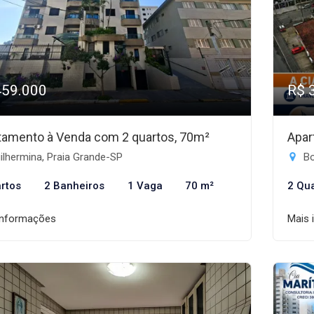
459.000
R$ 
tamento à Venda com 2 quartos, 70m²
Apar
lhermina, Praia Grande-SP
Bo
rtos
2 Banheiros
1 Vaga
70 m²
2 Qu
informações
Mais 