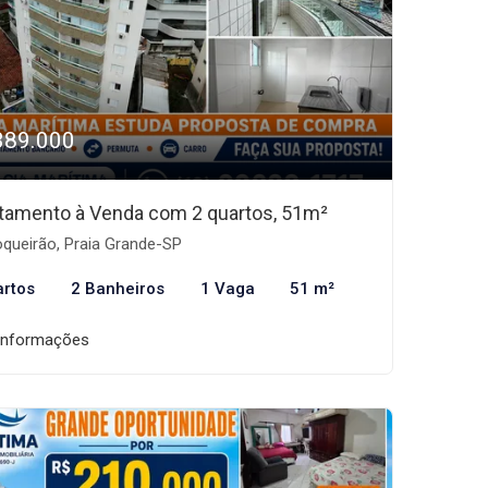
389.000
tamento à Venda com 2 quartos, 51m²
queirão, Praia Grande-SP
artos
2 Banheiros
1 Vaga
51 m²
informações