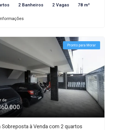
artos
2 Banheiros
2 Vagas
78 m²
informações
Pronto para Morar
r de:
360.000
 Sobreposta à Venda com 2 quartos