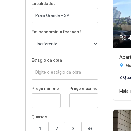
Localidades
Em condomínio fechado?
R$ 
Apar
Estágio da obra
Gui
2 Qua
Preço mínimo
Preço máximo
Mais 
Quartos
1
2
3
4+