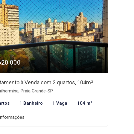
620.000
tamento à Venda com 2 quartos, 104m²
ilhermina, Praia Grande-SP
artos
1 Banheiro
1 Vaga
104 m²
informações