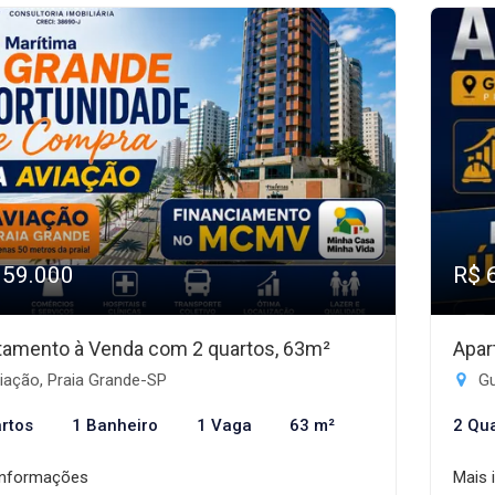
359.000
R$ 
tamento à Venda com 2 quartos, 63m²
Apar
iação, Praia Grande-SP
Gu
rtos
1 Banheiro
1 Vaga
63 m²
2 Qu
informações
Mais 