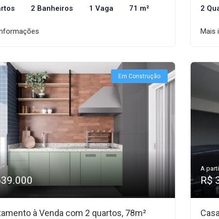
rtos
2 Banheiros
1 Vaga
71 m²
2 Qu
informações
Mais 
Em Construção
A parti
639.000
R$ 
tamento à Venda com 2 quartos, 78m²
Casa