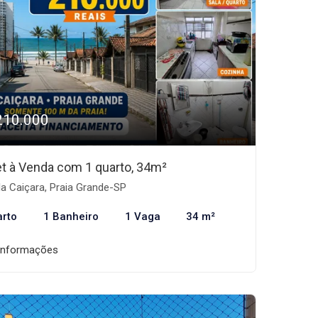
210.000
et à Venda com 1 quarto, 34m²
la Caiçara, Praia Grande-SP
arto
1 Banheiro
1 Vaga
34 m²
informações