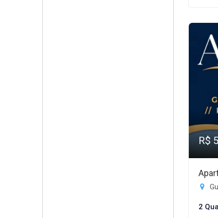
R$ 
Apar
Gui
2 Qua