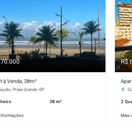
270.000
R$ 
et à Venda, 38m²
Apar
iação, Praia Grande-SP
Gu
heiro
38 m²
2 Qu
informações
Mais 