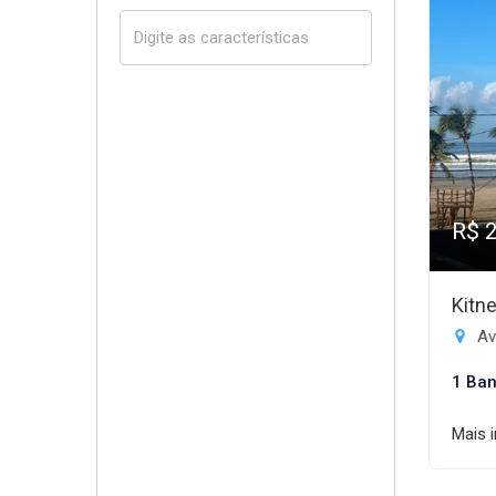
R$ 
Kitn
Av
1 Ban
Mais 