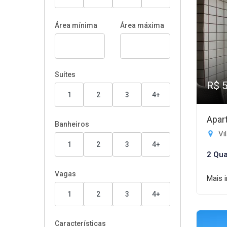
Área mínima
Área máxima
Suítes
R$ 
1
2
3
4+
Apar
Banheiros
Vil
1
2
3
4+
2 Qua
Vagas
Mais 
1
2
3
4+
Características