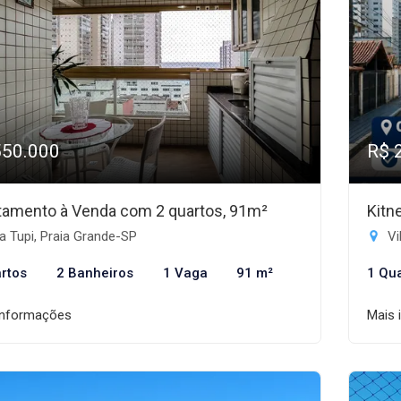
550.000
R$ 
tamento à Venda com 2 quartos, 91m²
Kitn
a Tupi, Praia Grande-SP
Vi
rtos
2 Banheiros
1 Vaga
91 m²
1 Qu
informações
Mais 