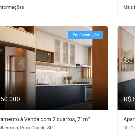
informações
Mais 
Em Construção
550.000
R$ 
tamento à Venda com 2 quartos, 71m²
Apar
lhermina, Praia Grande-SP
Gu