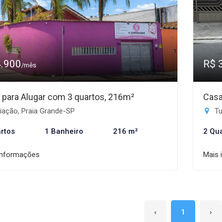
4.900
R$ 
/mês
 para Alugar com 3 quartos, 216m²
Casa
iação, Praia Grande-SP
Tu
rtos
1 Banheiro
216 m²
2 Qu
informações
Mais 
‹
1
›