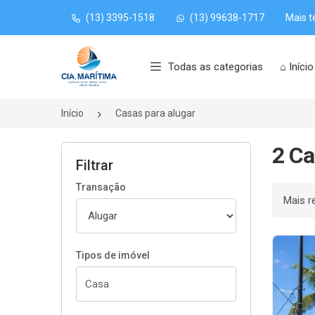
(13) 3395-1518
(13) 99638-1717
Mais t
Página inicial
Todas as categorias
⌂ Início
Início
Casas para alugar
2 Ca
Filtrar
Transação
Ordenar
Tipos de imóvel