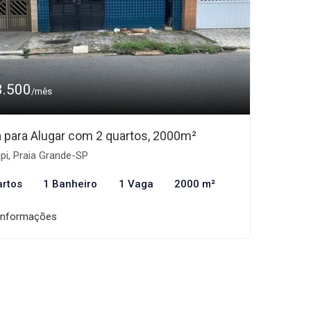
3.500
/mês
 para Alugar com 2 quartos, 2000m²
pi, Praia Grande-SP
artos
1 Banheiro
1 Vaga
2000 m²
informações