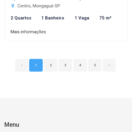
Centro, Mongaguá-SP
2 Quartos
1 Banheiro
1 Vaga
75 m²
Mais informações
‹
1
2
3
4
5
›
Menu