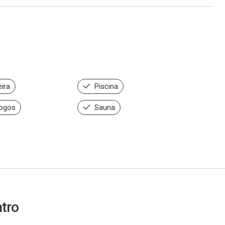
ira
Piscina
Jogos
Sauna
ntro