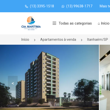
(13) 3395-1518
(13) 99638-1717
Mais t
Página inicial
Todas as categorias
⌂ Início
Início
Apartamentos à venda
Itanhaém/SP
<