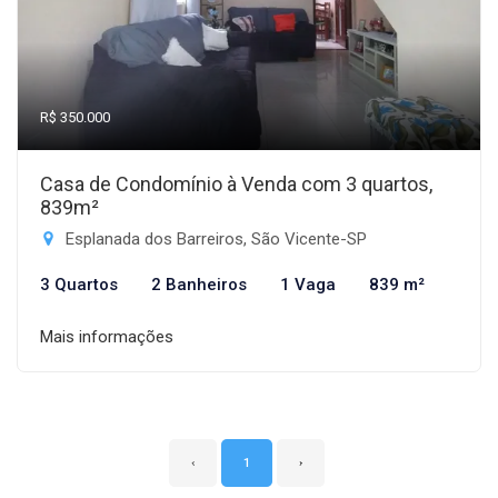
R$ 350.000
Casa de Condomínio à Venda com 3 quartos,
839m²
Esplanada dos Barreiros, São Vicente-SP
3 Quartos
2 Banheiros
1 Vaga
839 m²
Mais informações
‹
1
›