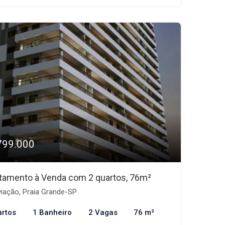
799.000
tamento à Venda com 2 quartos, 76m²
iação, Praia Grande-SP
artos
1 Banheiro
2 Vagas
76 m²