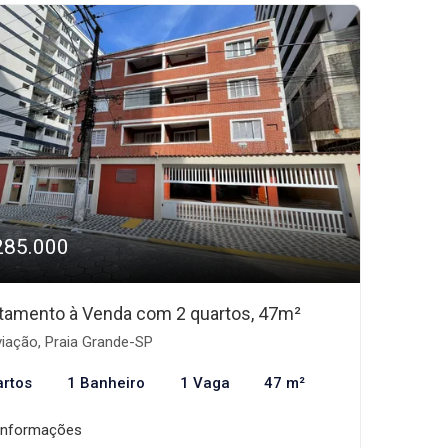
285.000
tamento à Venda com 2 quartos, 47m²
iação, Praia Grande-SP
artos
1 Banheiro
1 Vaga
47 m²
informações