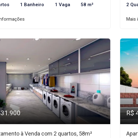
rtos
1 Banheiro
1 Vaga
58 m²
2 Qu
informações
Mais 
531.900
R$ 
tamento à Venda com 2 quartos, 58m²
Apar