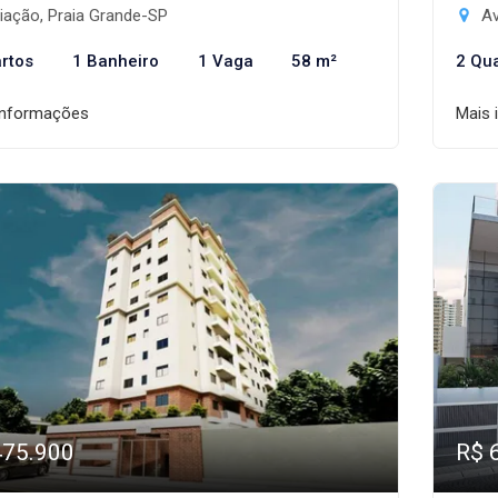
iação, Praia Grande-SP
Av
rtos
1 Banheiro
1 Vaga
58 m²
2 Qu
informações
Mais 
475.900
R$ 