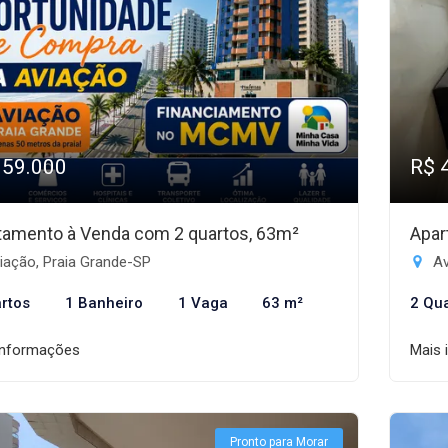
359.000
R$ 
tamento à Venda com 2 quartos, 63m²
Apar
iação, Praia Grande-SP
Av
rtos
1 Banheiro
1 Vaga
63 m²
2 Qu
informações
Mais 
Pronto para Morar