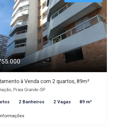
755.000
tamento à Venda com 2 quartos, 89m²
iação, Praia Grande-SP
artos
2 Banheiros
2 Vagas
89 m²
informações