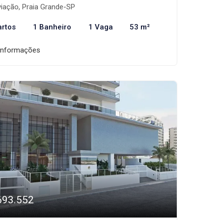
iação, Praia Grande-SP
artos
1 Banheiro
1 Vaga
53 m²
informações
693.552