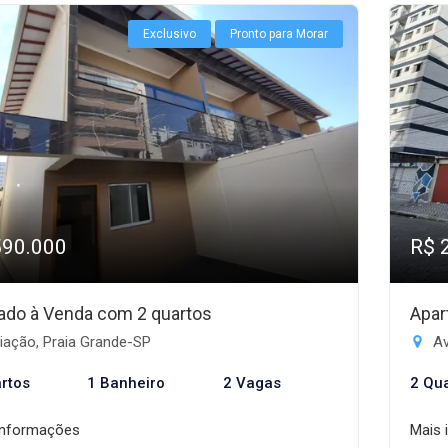
Exclusivo
Pronto para Morar
590.000
R$ 
ado à Venda com 2 quartos
Apar
iação, Praia Grande-SP
Av
rtos
1 Banheiro
2 Vagas
2 Qu
informações
Mais 