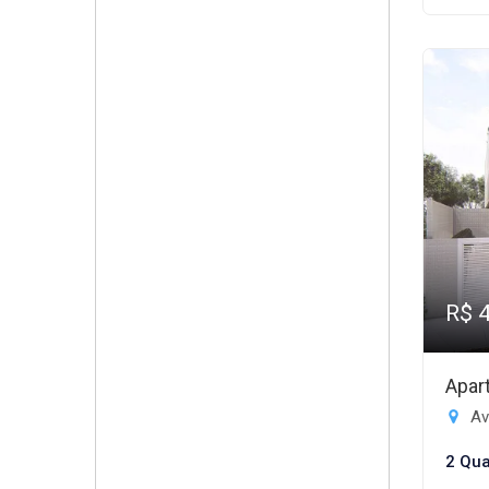
R$ 
Apar
Av
2 Qua