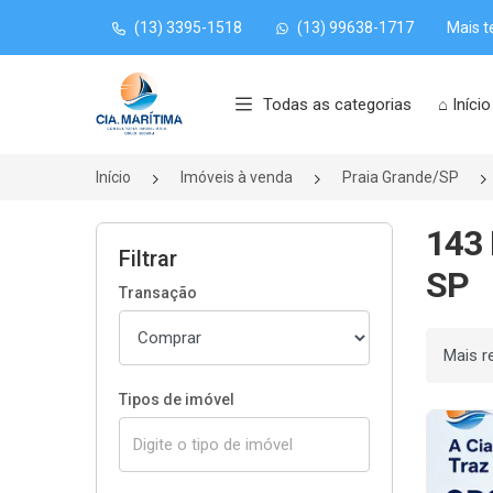
(13) 3395-1518
(13) 99638-1717
Mais t
Página inicial
Todas as categorias
⌂ Início
Início
Imóveis à venda
Praia Grande/SP
143 
Filtrar
SP
Transação
Ordenar
Tipos de imóvel