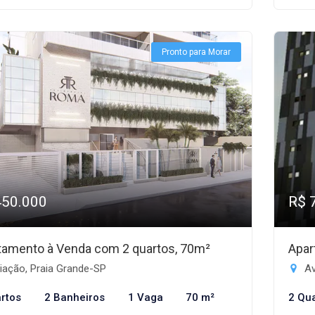
Pronto para Morar
450.000
R$ 
tamento à Venda com 2 quartos, 70m²
Apar
iação, Praia Grande-SP
Av
rtos
2 Banheiros
1 Vaga
70 m²
2 Qu