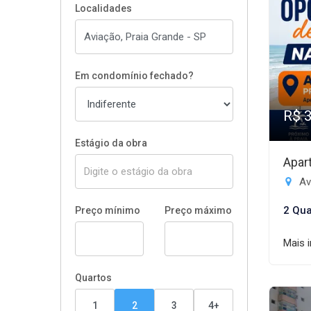
Localidades
Em condomínio fechado?
R$ 
Estágio da obra
Apar
Av
2 Qua
Preço mínimo
Preço máximo
Mais 
Quartos
1
2
3
4+