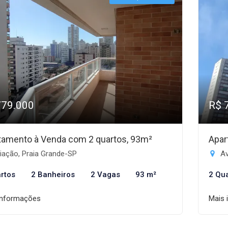
779.000
R$ 
tamento à Venda com 2 quartos, 93m²
Apar
iação, Praia Grande-SP
Av
rtos
2 Banheiros
2 Vagas
93 m²
2 Qu
informações
Mais 