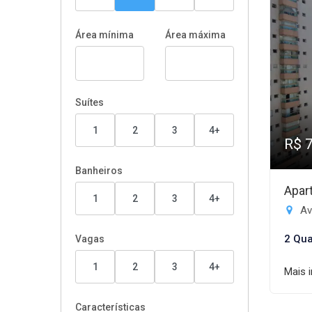
Área mínima
Área máxima
Suítes
1
2
3
4+
R$ 
Banheiros
Apar
1
2
3
4+
Av
2 Qua
Vagas
1
2
3
4+
Mais 
Características