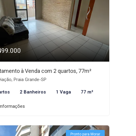
499.000
tamento à Venda com 2 quartos, 77m²
iação, Praia Grande-SP
artos
2 Banheiros
1 Vaga
77 m²
informações
Pronto para Morar