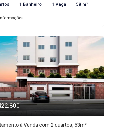
artos
1 Banheiro
1 Vaga
58 m²
informações
422.800
tamento à Venda com 2 quartos, 53m²