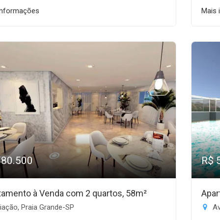
informações
Mais 
580.500
R$ 
tamento à Venda com 2 quartos, 58m²
Apar
iação, Praia Grande-SP
Av