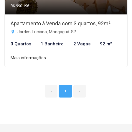
R$ 990.196
Apartamento à Venda com 3 quartos, 92m²
Jardim Luciana, Mongaguá-SP
3 Quartos
1 Banheiro
2 Vagas
92 m²
Mais informações
‹
1
›