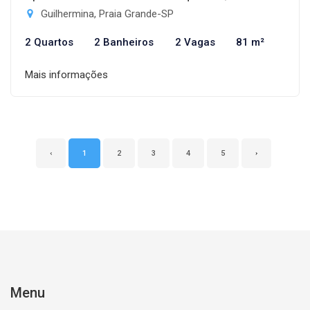
Guilhermina, Praia Grande-SP
2 Quartos
2 Banheiros
2 Vagas
81 m²
Mais informações
‹
1
2
3
4
5
›
Menu