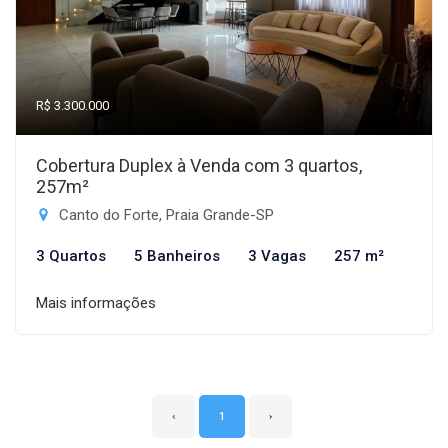
R$ 3.300.000
Cobertura Duplex à Venda com 3 quartos,
257m²
Canto do Forte, Praia Grande-SP
3 Quartos
5 Banheiros
3 Vagas
257 m²
Mais informações
‹
1
›