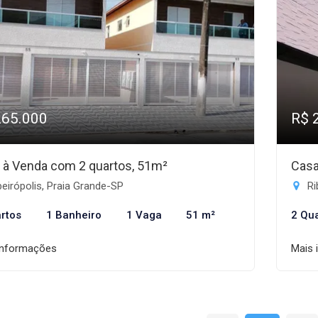
265.000
R$ 
 à Venda com 2 quartos, 51m²
Casa
eirópolis, Praia Grande-SP
Ri
rtos
1 Banheiro
1 Vaga
51 m²
2 Qu
informações
Mais 