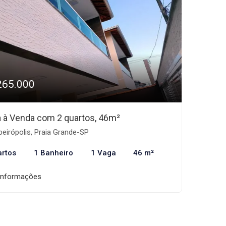
265.000
 à Venda com 2 quartos, 46m²
beirópolis, Praia Grande-SP
artos
1 Banheiro
1 Vaga
46 m²
informações