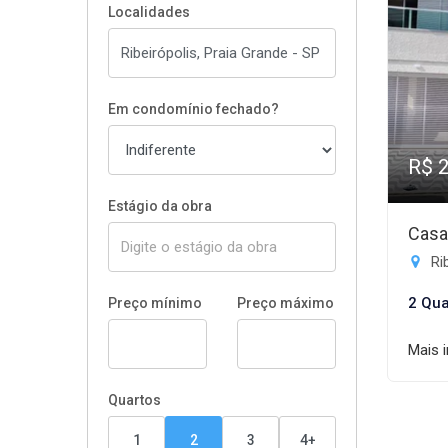
Localidades
Em condomínio fechado?
R$ 
Estágio da obra
Casa
Rib
2 Qua
Preço mínimo
Preço máximo
Mais 
Quartos
1
2
3
4+