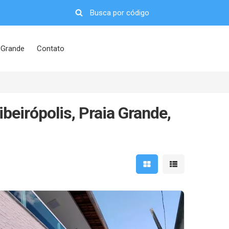
 Grande
Contato
eirópolis, Praia Grande,
Mostrar resultados em 
Mostrar resultad