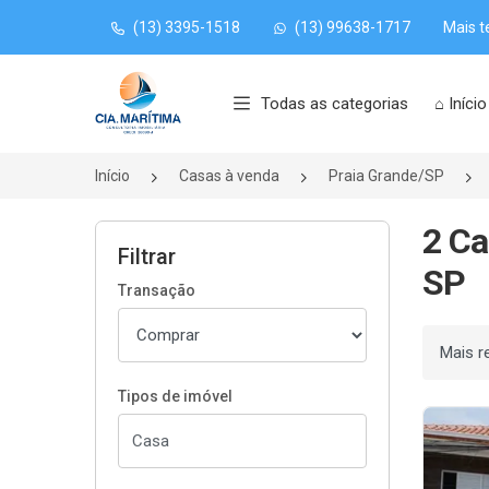
(13) 3395-1518
(13) 99638-1717
Mais t
Página inicial
Todas as categorias
⌂ Início
Início
Casas à venda
Praia Grande/SP
2 Ca
Filtrar
SP
Transação
Ordenar
Tipos de imóvel