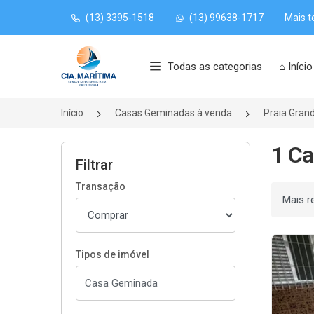
(13) 3395-1518
(13) 99638-1717
Mais t
Página inicial
Todas as categorias
⌂ Início
Início
Casas Geminadas à venda
Praia Gran
1 Ca
Filtrar
Transação
Ordenar
Tipos de imóvel