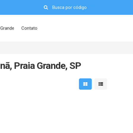
 Grande
Contato
ã, Praia Grande, SP
Mostrar resultados em 
Mostrar resultad