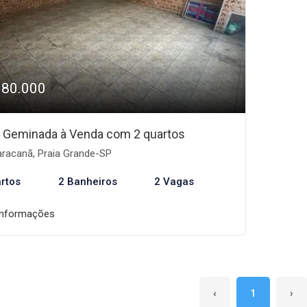
380.000
 Geminada à Venda com 2 quartos
racanã, Praia Grande-SP
rtos
2 Banheiros
2 Vagas
informações
‹
1
›