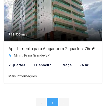
R$ 3.500
/mês
Apartamento para Alugar com 2 quartos, 76m²
Mirim, Praia Grande-SP
2 Quartos
1 Banheiro
1 Vaga
76 m²
Mais informações
‹
1
›