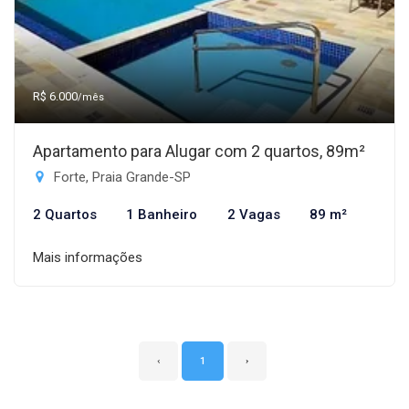
R$ 6.000
/mês
Apartamento para Alugar com 2 quartos, 89m²
Forte, Praia Grande-SP
2 Quartos
1 Banheiro
2 Vagas
89 m²
Mais informações
‹
1
›