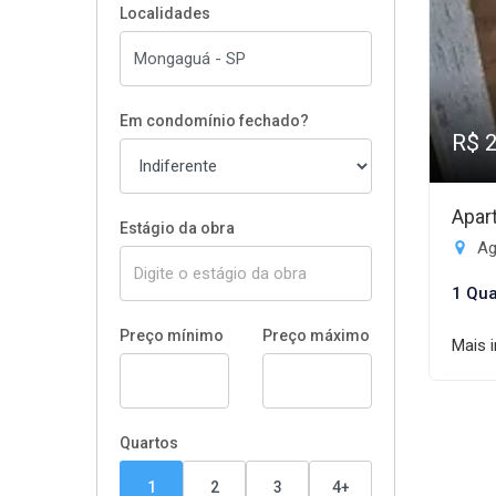
Localidades
Em condomínio fechado?
R$ 
Apar
Estágio da obra
Ag
1 Qua
Preço mínimo
Preço máximo
Mais 
Quartos
1
2
3
4+