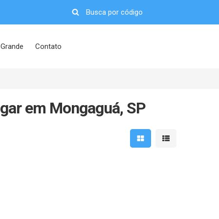
 Grande
Contato
ugar em Mongaguá, SP
Mostrar resultados em 
Mostrar resultad