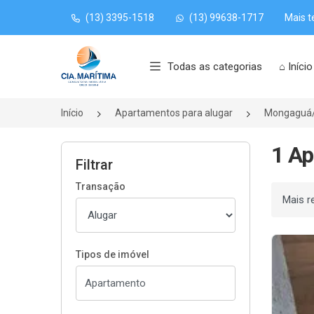
(13) 3395-1518
(13) 99638-1717
Mais t
Página inicial
Todas as categorias
⌂ Início
Início
Apartamentos para alugar
Mongaguá
1 Ap
Filtrar
Transação
Ordenar
Tipos de imóvel