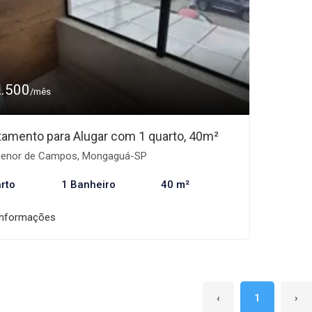
2.500
/mês
tamento para Alugar com 1 quarto, 40m²
enor de Campos, Mongaguá-SP
rto
1 Banheiro
40 m²
informações
‹
1
›