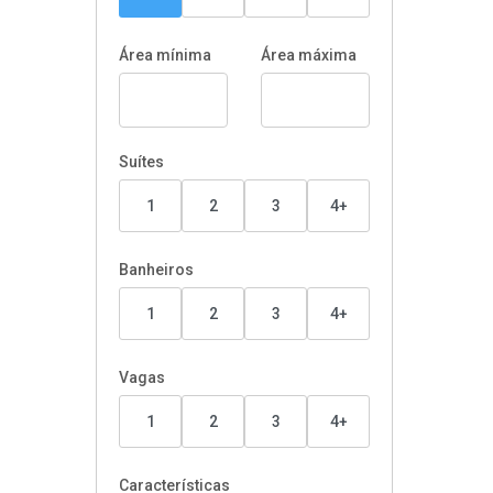
Área mínima
Área máxima
Suítes
1
2
3
4+
Banheiros
1
2
3
4+
Vagas
1
2
3
4+
Características