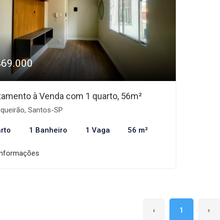
469.000
tamento à Venda com 1 quarto, 56m²
queirão, Santos-SP
rto
1 Banheiro
1 Vaga
56 m²
informações
‹
1
›