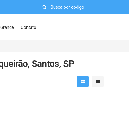
 Grande
Contato
ueirão, Santos, SP
Mostrar resultados em 
Mostrar resultad