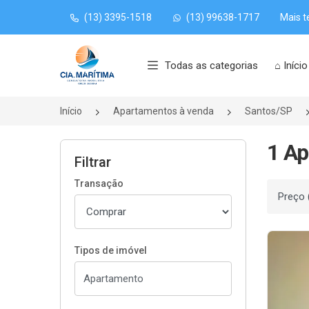
(13) 3395-1518
(13) 99638-1717
Mais t
Página inicial
Todas as categorias
⌂ Início
Início
Apartamentos à venda
Santos/SP
1 Ap
Filtrar
Transação
Ordenar
Tipos de imóvel