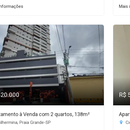
informações
Mais 
620.000
R$ 
tamento à Venda com 2 quartos, 138m²
Apar
lhermina, Praia Grande-SP
Ci