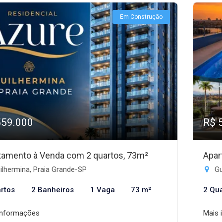
Em Construção
559.000
R$ 
tamento à Venda com 2 quartos, 73m²
Apar
lhermina, Praia Grande-SP
Gu
rtos
2 Banheiros
1 Vaga
73 m²
2 Qu
informações
Mais 