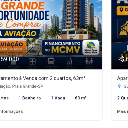
359.000
R$ 
tamento à Venda com 2 quartos, 63m²
Apar
iação, Praia Grande-SP
Gu
rtos
1 Banheiro
1 Vaga
63 m²
2 Qu
informações
Mais 