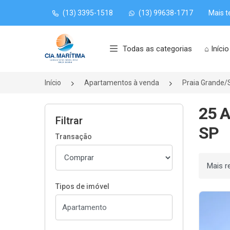
(13) 3395-1518
(13) 99638-1717
Mais t
Página inicial
Todas as categorias
⌂ Início
Início
Apartamentos à venda
Praia Grande/
25 A
Filtrar
SP
Transação
Ordenar
Tipos de imóvel