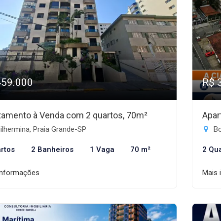
459.000
R$ 
tamento à Venda com 2 quartos, 70m²
Apar
lhermina, Praia Grande-SP
Bo
rtos
2 Banheiros
1 Vaga
70 m²
2 Qu
informações
Mais 