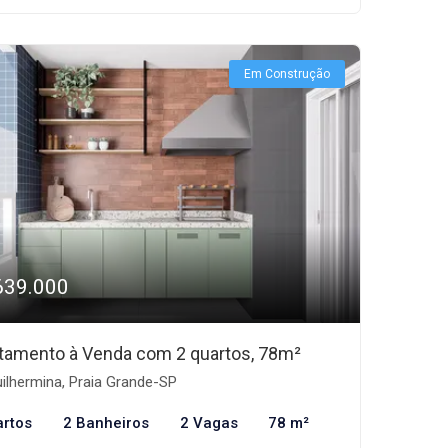
Em Construção
639.000
tamento à Venda com 2 quartos, 78m²
ilhermina, Praia Grande-SP
artos
2 Banheiros
2 Vagas
78 m²