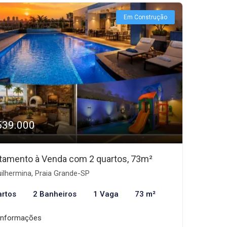
Em Construção
539.000
tamento à Venda com 2 quartos, 73m²
ilhermina, Praia Grande-SP
artos
2 Banheiros
1 Vaga
73 m²
informações