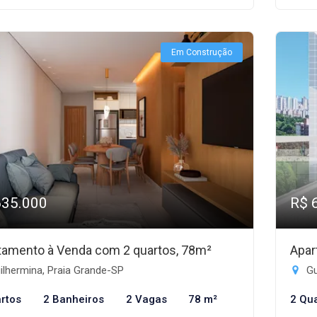
Em Construção
635.000
R$ 
tamento à Venda com 2 quartos, 78m²
Apar
lhermina, Praia Grande-SP
Gu
rtos
2 Banheiros
2 Vagas
78 m²
2 Qu