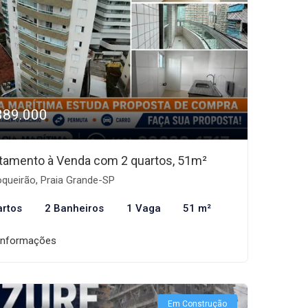
389.000
tamento à Venda com 2 quartos, 51m²
queirão, Praia Grande-SP
artos
2 Banheiros
1 Vaga
51 m²
informações
Em Construção