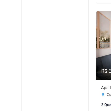
R$ 
Apar
Gui
2 Qua