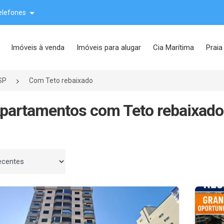
elefones
Imóveis à venda
Imóveis para alugar
Cia Marítima
Praia
SP
Com Teto rebaixado
partamentos com Teto rebaixado
 por