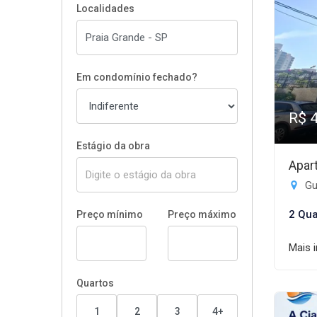
Localidades
Em condomínio fechado?
R$ 
Estágio da obra
Apar
Gui
2 Qua
Preço mínimo
Preço máximo
Mais 
Quartos
1
2
3
4+