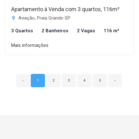
Apartamento à Venda com 3 quartos, 116m²
Aviação, Praia Grande-SP
3 Quartos
2 Banheiros
2 Vagas
116 m²
Mais informações
‹
1
2
3
4
5
›