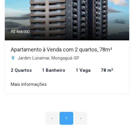
R$ 468.000
Apartamento à Venda com 2 quartos, 78m²
Jardim Lunamar, Mongaguá-SP
2 Quartos
1 Banheiro
1 Vaga
78 m²
Mais informações
‹
1
›