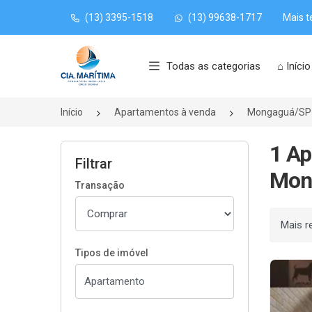
(13) 3395-1518
(13) 99638-1717
Mais t
Página inicial
Todas as categorias
⌂ Início
Início
Apartamentos à venda
Mongaguá/SP
1 Ap
Filtrar
Mon
Transação
Ordenar
Tipos de imóvel