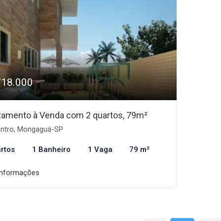
718.000
tamento à Venda com 2 quartos, 79m²
ntro, Mongaguá-SP
rtos
1 Banheiro
1 Vaga
79 m²
informações