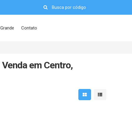
 Grande
Contato
à Venda em Centro,
Mostrar resultados em 
Mostrar resultad