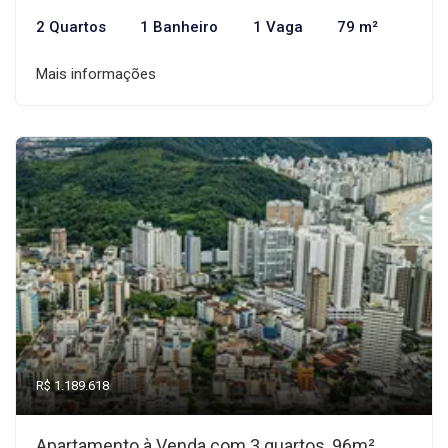
2 Quartos
1 Banheiro
1 Vaga
79 m²
Mais informações
R$ 1.189.618
Apartamento à Venda com 3 quartos, 96m²