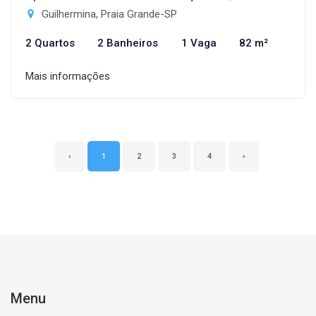
Guilhermina, Praia Grande-SP
2 Quartos
2 Banheiros
1 Vaga
82 m²
Mais informações
‹
1
2
3
4
›
Menu