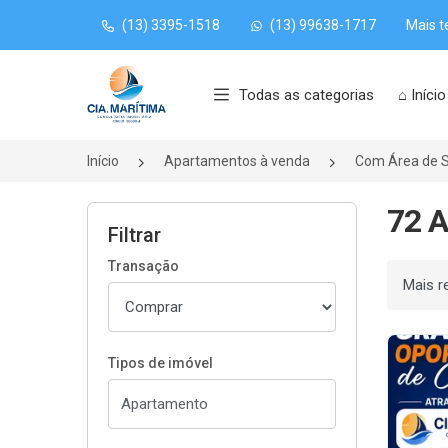
(13) 3395-1518
(13) 99638-1717
Mais t
Página inicial
Todas as categorias
⌂ Início
Início
Apartamentos à venda
Com Área de S
72 A
Filtrar
Transação
Ordenar
Tipos de imóvel