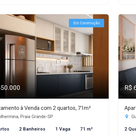
Em Construção
550.000
R$ 
tamento à Venda com 2 quartos, 71m²
Apar
lhermina, Praia Grande-SP
Gu
rtos
2 Banheiros
1 Vaga
71 m²
2 Qu