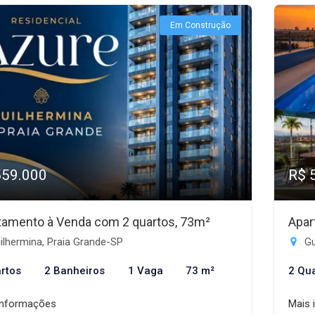
Em Construção
559.000
R$ 
tamento à Venda com 2 quartos, 73m²
Apar
lhermina, Praia Grande-SP
Gu
rtos
2 Banheiros
1 Vaga
73 m²
2 Qu
informações
Mais 