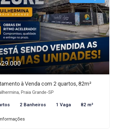
629.000
tamento à Venda com 2 quartos, 82m²
ilhermina, Praia Grande-SP
artos
2 Banheiros
1 Vaga
82 m²
informações