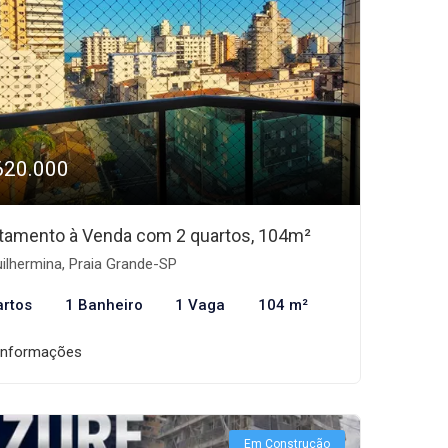
620.000
tamento à Venda com 2 quartos, 104m²
ilhermina, Praia Grande-SP
artos
1 Banheiro
1 Vaga
104 m²
informações
Em Construção