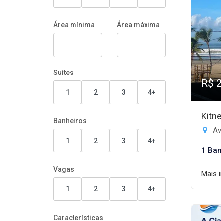
Área mínima
Área máxima
Suítes
R$ 
1
2
3
4+
Kitn
Banheiros
Av
1
2
3
4+
1 Ban
Vagas
Mais 
1
2
3
4+
Características