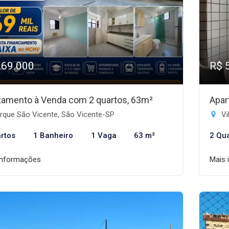
269.000
R$ 
tamento à Venda com 2 quartos, 63m²
Apar
rque São Vicente, São Vicente-SP
Vi
rtos
1 Banheiro
1 Vaga
63 m²
2 Qu
informações
Mais 