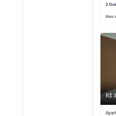
2 Qua
Mais 
R$ 
Apar