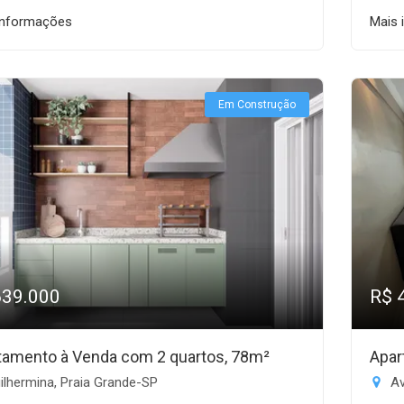
informações
Mais 
Em Construção
639.000
R$ 
tamento à Venda com 2 quartos, 78m²
Apar
lhermina, Praia Grande-SP
Av