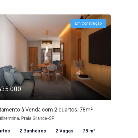
Em Construção
635.000
tamento à Venda com 2 quartos, 78m²
ilhermina, Praia Grande-SP
artos
2 Banheiros
2 Vagas
78 m²