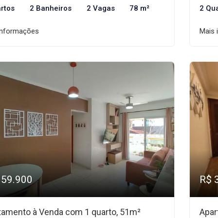
rtos
2 Banheiros
2 Vagas
78 m²
2 Qu
informações
Mais 
359.900
R$ 
tamento à Venda com 1 quarto, 51m²
Apar