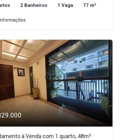
artos
2 Banheiros
1 Vaga
77 m²
informações
329.000
tamento à Venda com 1 quarto, 48m²