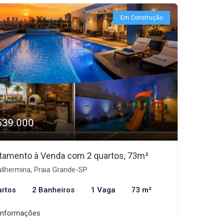
Em Construção
539.000
tamento à Venda com 2 quartos, 73m²
ilhermina, Praia Grande-SP
artos
2 Banheiros
1 Vaga
73 m²
informações