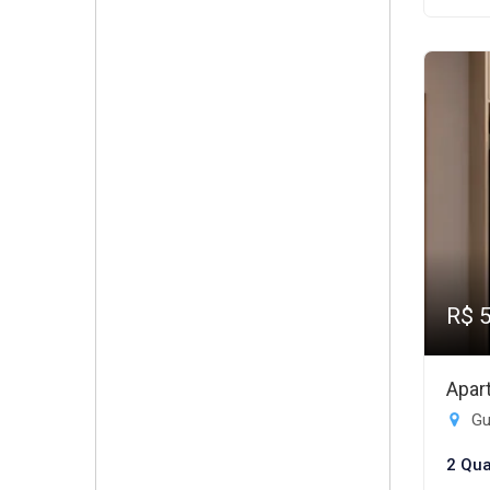
R$ 
Apar
Gui
2 Qua