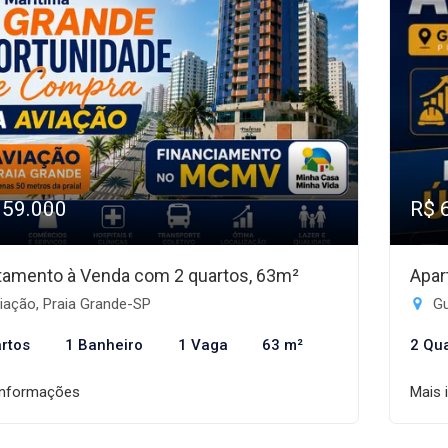
359.000
R$ 
tamento à Venda com 2 quartos, 63m²
Apar
iação, Praia Grande-SP
Gu
rtos
1 Banheiro
1 Vaga
63 m²
2 Qu
informações
Mais 