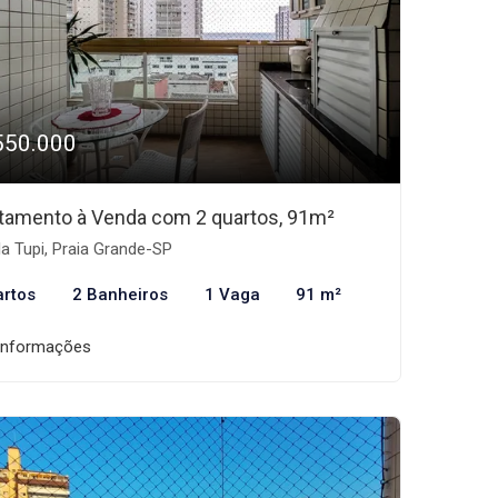
550.000
tamento à Venda com 2 quartos, 91m²
la Tupi, Praia Grande-SP
artos
2 Banheiros
1 Vaga
91 m²
informações