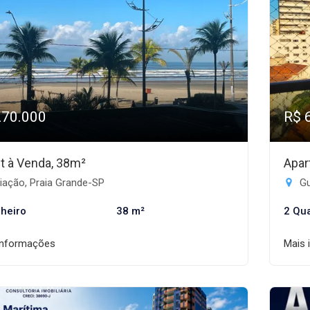
270.000
R$ 
et à Venda, 38m²
Apar
iação, Praia Grande-SP
Gu
heiro
38 m²
2 Qu
informações
Mais 