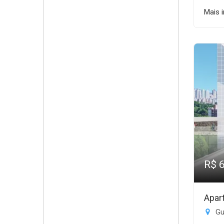
Mais 
R$ 
Apar
Gui