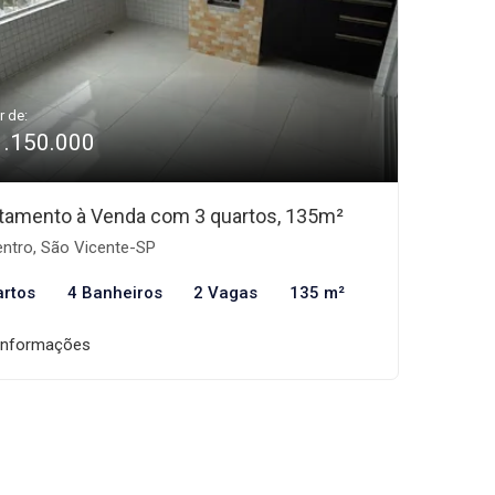
r de:
1.150.000
tamento à Venda com 3 quartos, 135m²
ntro, São Vicente-SP
artos
4 Banheiros
2 Vagas
135 m²
informações