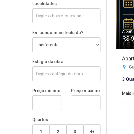
Localidades
A parti
Em condomínio fechado?
R$ 
Apar
Estágio da obra
Gui
3 Qua
Preço mínimo
Preço máximo
Mais 
Quartos
1
2
3
4+