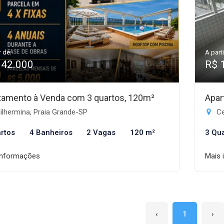
r de:
A parti
942.000
R$ 
tamento à Venda com 3 quartos, 120m²
Apar
lhermina, Praia Grande-SP
Ce
rtos
4 Banheiros
2 Vagas
120 m²
3 Qu
informações
Mais 
‹
1
›