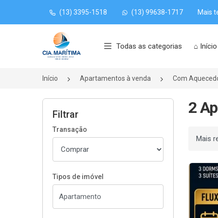
(13) 3395-1518
(13) 99638-1717
Mais t
Página inicial
Todas as categorias
⌂ Início
Início
Apartamentos à venda
Com Aqueced
2 A
Filtrar
Transação
Ordenar
Tipos de imóvel