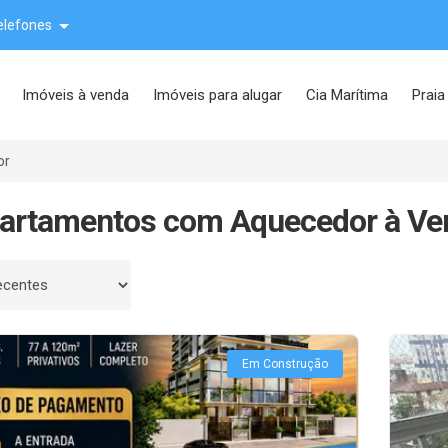
elefones
Imóveis à venda
Imóveis para alugar
Cia Marítima
Praia
or
partamentos com Aquecedor à Ve
 por
Em Construção